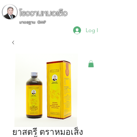
โรงงานหมอเส็ง
มาตรฐาน GMP
Log In
"เรื่องสมุนไพรไว้ใจผม"
ยาสตรี ตราหมอเส็ง