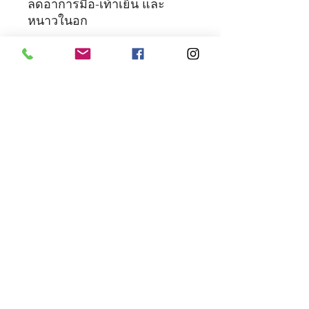
ลดอาการมือ-เท้าเย็น และ
หนาวในอก
เมื่อบำรุงร่างกายด้วยว่านชัก
มดลูกจะทำให้ร่างกายแข็งแรง
ขึ้น และคนที่เคยความดันต่ำ
เลือดน้อย อ่อนเพลีย เหนื่อยง่าย
เวียนศีรษะ ใจสั่น ใจหวิว จะ
เป็นลม มือ-เท้า เย็นชา นอนไม่
หลับ
ใจสั่น อาการเหล่านี้จะเป็น
ผลพลอยได้ ทำให้หายไป
© 2001 บริษัท ฉัตรชัยแพทย์แผนโบราณ จำกัด (สำนักงาน