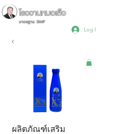
โรงงานหมอเส็ง
มาตรฐาน GMP
Log In
"เรื่องสมุนไพรไว้ใจผม"
ผลิตภัณฑ์เสริม