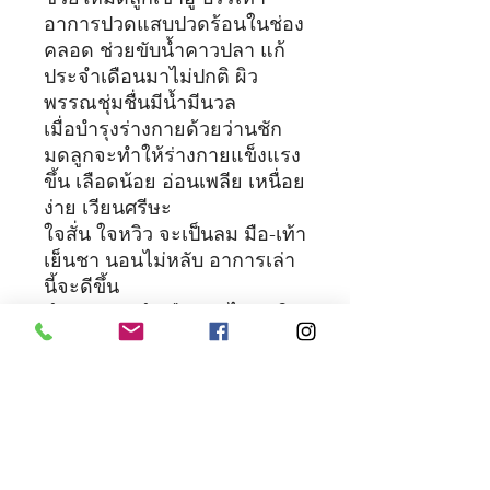
อาการปวดแสบปวดร้อนในช่อง
คลอด ช่วยขับน้ำคาวปลา แก้
ประจำเดือนมาไม่ปกติ ผิว
พรรณชุ่มชื่นมีน้ำมีนวล
เมื่อบำรุงร่างกายด้วยว่านชัก
มดลูกจะทำให้ร่างกายแข็งแรง
ขึ้น เลือดน้อย อ่อนเพลีย เหนื่อย
ง่าย เวียนศรีษะ
ใจสั่น ใจหวิว จะเป็นลม มือ-เท้า
เย็นชา นอนไม่หลับ อาการเล่า
นี้จะดีขึ้น
สำหรับประจำเดือนมาไม่ปกติ
ใช้แทนการอยู่ไฟ ขับน้ำ
คาวปลา ช่วยให้มดลูกเข้าอู่
คำเตือน: สตรีมีครรภ์ห้ามรับ
ประทาน