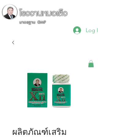
โรงงานหมอเส็ง
มาตรฐาน GMP
Log In
"เรื่องสมุนไพรไว้ใจผม"
ผลิตภัณฑ์เสริม