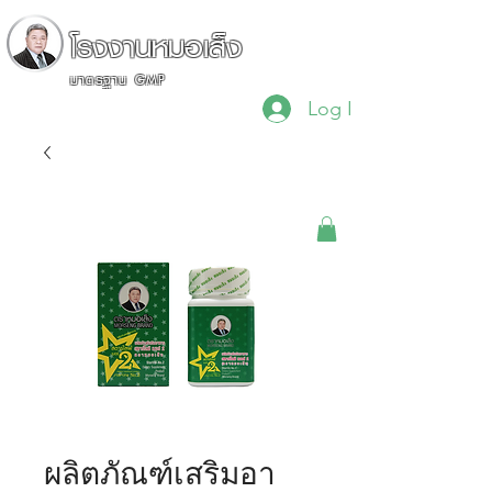
โรงงานหมอเส็ง
มาตรฐาน GMP
Log In
"เรื่องสมุนไพรไว้ใจผม"
ผลิตภัณฑ์เสริมอา